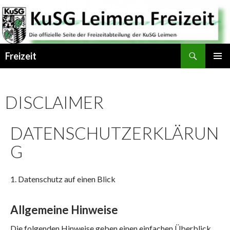
Suchen
Freizeit
SPRINGE
PRIMÄR
ZUM
MENÜ
INHALT
DISCLAIMER
DATENSCHUTZERKLÄRUN
G
1. Datenschutz auf einen Blick
Allgemeine Hinweise
Die folgenden Hinweise geben einen einfachen Überblick