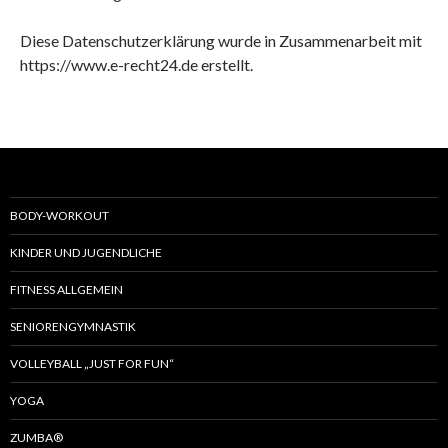
Diese Datenschutzerklärung wurde in Zusammenarbeit mit
https://www.e-recht24.de erstellt.
BODY-WORKOUT
KINDER UND JUGENDLICHE
FITNESS ALLGEMEIN
SENIORENGYMNASTIK
VOLLEYBALL „JUST FOR FUN“
YOGA
ZUMBA®